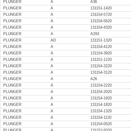
PLUNGER
A
A36
PLUNGER
A
131151-1420
PLUNGER
A
131154-5720
PLUNGER
A
131154-5620
PLUNGER
A
131154-4320
PLUNGER
A
A293
PLUNGER
AD
131151-1320
PLUNGER
A
131154-4120
PLUNGER
A
131154-3920
PLUNGER
A
131151-1220
PLUNGER
A
131154-3220
PLUNGER
A
131154-3120
PLUNGER
A
A26
PLUNGER
A
131154-2220
PLUNGER
A
131154-2020
PLUNGER
A
131154-1920
PLUNGER
A
131154-1820
PLUNGER
A
131154-1320
PLUNGER
A
131154-1120
PLUNGER
A
131154-0520
PLUNGER
A
131152-9320