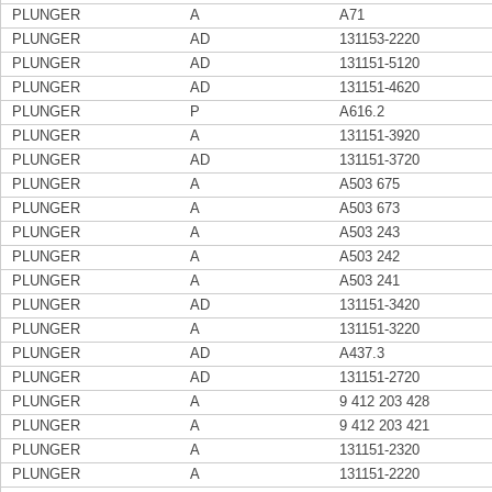
PLUNGER
A
A71
PLUNGER
AD
131153-2220
PLUNGER
AD
131151-5120
PLUNGER
AD
131151-4620
PLUNGER
P
A616.2
PLUNGER
A
131151-3920
PLUNGER
AD
131151-3720
PLUNGER
A
A503 675
PLUNGER
A
A503 673
PLUNGER
A
A503 243
PLUNGER
A
A503 242
PLUNGER
A
A503 241
PLUNGER
AD
131151-3420
PLUNGER
A
131151-3220
PLUNGER
AD
A437.3
PLUNGER
AD
131151-2720
PLUNGER
A
9 412 203 428
PLUNGER
A
9 412 203 421
PLUNGER
A
131151-2320
PLUNGER
A
131151-2220