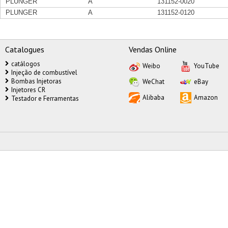
PLUNGER
A
131152-0020
PLUNGER
A
131152-0120
Catalogues
Vendas Online
catálogos
Weibo
YouTube
Injeção de combustível
Bombas Injetoras
WeChat
eBay
Injetores CR
Alibaba
Amazon
Testador e Ferramentas