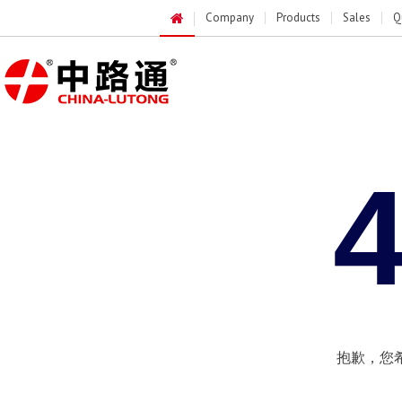
Company
Products
Sales
Q
抱歉，您