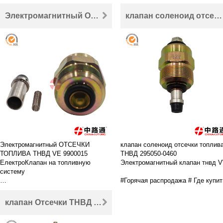
высокое качество, лучшая цена,
высокое качество, лучшая цена,
хорошее обслуживание соленоида
хорошее обслуживание соленоид
Электромагнитный ОТСЕЧКИ ТОПЛИВА ТНВД VE 9900015 ЕлектроКлапан на топливную систему
клапан соленоид отсечки топлива ТНВД 295050-0460 Электромагнитный клапан тнвд VW
дизельного топлива, добро
дизельного топлива, добро
пожаловать в Китай lutong #
пожаловать в Китай lutong #
BOSCH Прижимной штифт
BOSCH Прижимной штифт
bosch ПРИЖИМНОЙ
bosch ПРИЖИМНОЙ
ЭЛЕКТРОмагнит
ЭЛЕКТРОмагнит
CR Соленоид форсунки Common
CR Соленоид форсунки Common
Rail Denso
Rail Denso
ВТЯГИВАЮЩИЙ магнит
ВТЯГИВАЮЩИЙ магнит
Втягивающий магнит на ТНВД
Втягивающий магнит на ТНВД
Втягивающий магнит на ТНВД bosch
Втягивающий магнит на ТНВД bo
Электромагнитный ОТСЕЧКИ
клапан соленоид отсечки топлив
ТОПЛИВА ТНВД VE 9900015
ТНВД 295050-0460
ЕлектроКлапан на топливную
Электромагнитный клапан тнвд 
систему
#Горячая распродажа # Где купит
#Горячая распродажа # Где купить
высокое качество, лучшая цена,
высокое качество, лучшая цена,
хорошее обслуживание соленоид
клапан Отсечки ТНВД 146650-8520 клапан (Электромагнитный) отсечки топлива ТНВД VE
хорошее обслуживание соленоида
дизельного топлива, добро
дизельного топлива, добро
пожаловать в Китай lutong #