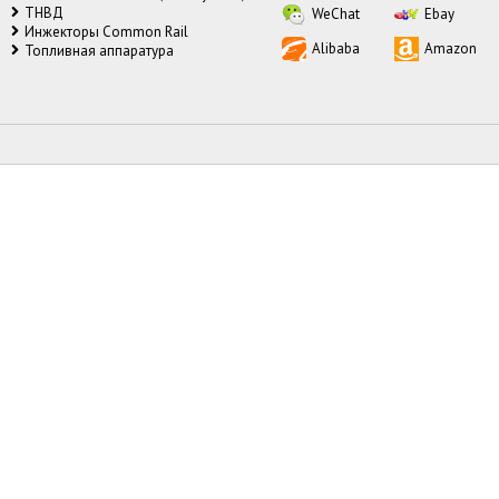
CR Соленоид форсунки Common
ТНВД
WeChat
Ebay
Rail Denso
Инжекторы Common Rail
ВТЯГИВАЮЩИЙ магнит
Alibaba
Amazon
Топливная аппаратура
Втягивающий магнит на ТНВД
Втягивающий магнит на ТНВД bosch