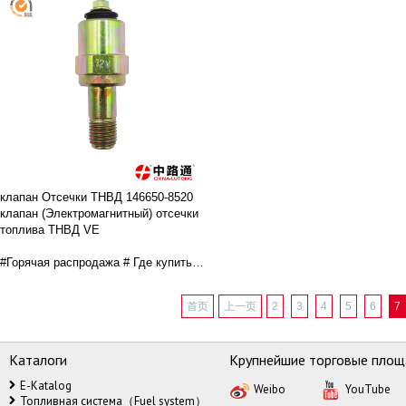
пожаловать в Китай lutong #
BOSCH Прижимной штифт
BOSCH Прижимной штифт
bosch ПРИЖИМНОЙ
bosch ПРИЖИМНОЙ
ЭЛЕКТРОмагнит
ЭЛЕКТРОмагнит
CR Соленоид форсунки Common
CR Соленоид форсунки Common
Rail Denso
Rail Denso
ВТЯГИВАЮЩИЙ магнит
ВТЯГИВАЮЩИЙ магнит
Втягивающий магнит на ТНВД
Втягивающий магнит на ТНВД
Втягивающий магнит на ТНВД bo
Втягивающий магнит на ТНВД bosch
клапан Отсечки ТНВД 146650-8520
клапан (Электромагнитный) отсечки
топлива ТНВД VE
#Горячая распродажа # Где купить
высокое качество, лучшая цена,
хорошее обслуживание соленоида
首页
上一页
2
3
4
5
6
7
дизельного топлива, добро
пожаловать в Китай lutong #
Каталоги
Крупнейшие торговые площ
BOSCH Прижимной штифт
bosch ПРИЖИМНОЙ
E-Katalog
Weibo
YouTube
ЭЛЕКТРОмагнит
Топливная система（Fuel system）