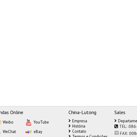
ndas Online
China-Lutong
Sales
Empresa
Departame
Weibo
YouTube
História
TEL:
:086
Contato
WeChat
eBay
FAX:
008
Termos e Condições