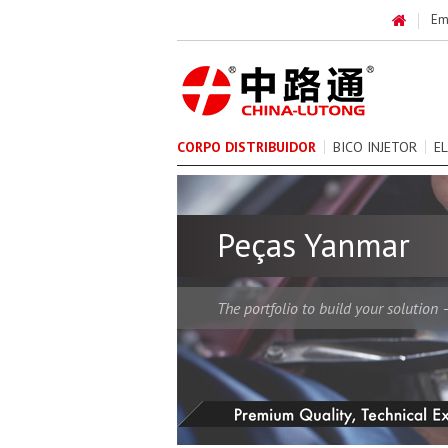
Em
CORPO DISTRIBUIDOR
BICO INJETOR
E
Peças Yanmar
The portfolio to build your solution 