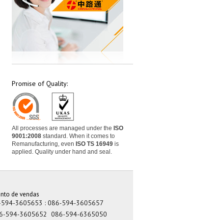
Promise of Quality:
All processes are managed under the
ISO
9001:2008
standard. When it comes to
Remanufacturing, even
ISO TS 16949
is
applied. Quality under hand and seal.
nto de vendas
-594-3605653
: 086-594-3605657
6-594-3605652
086-594-6365050