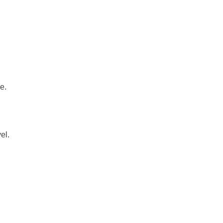
e.
el.
。