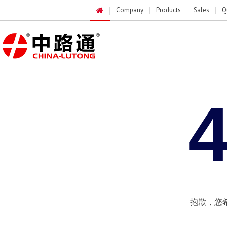
Company
Products
Sales
Q
抱歉，您