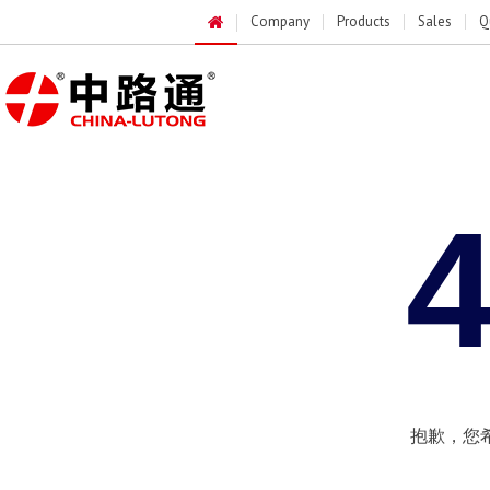
Company
Products
Sales
Q
抱歉，您