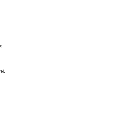
e.
el.
。