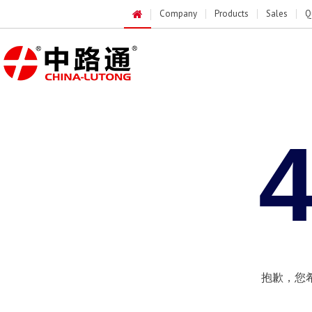
Company
Products
Sales
Q
抱歉，您