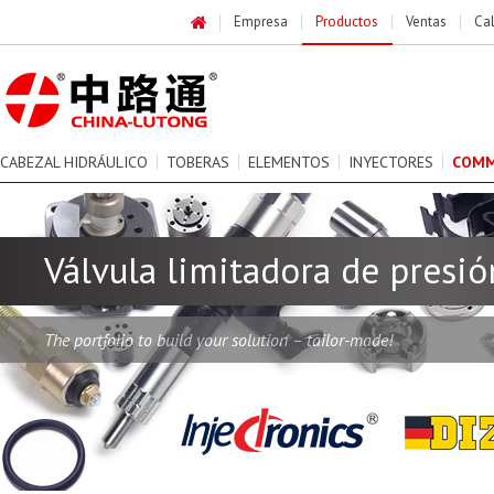
Empresa
Productos
Ventas
Ca
CABEZAL HIDRÁULICO
TOBERAS
ELEMENTOS
INYECTORES
COMM
Válvula limitadora de presió
The portfolio to build your solution – tailor-made!