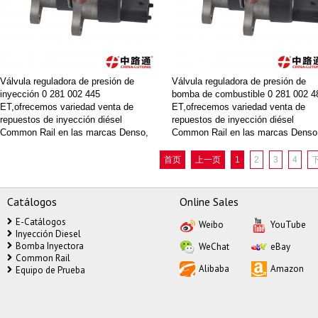
Válvula reguladora de presión de
Válvula reguladora de presión de
inyección 0 281 002 445
bomba de combustible 0 281 002 4
ET,ofrecemos variedad venta de
ET,ofrecemos variedad venta de
repuestos de inyección diésel
repuestos de inyección diésel
Common Rail en las marcas Denso,
Common Rail en las marcas Denso
Bosch, Zexel, Delphi, siempre a
Bosch, Zexel, Delphi, siempre a
precios competitivos.
precios competitivos.
首页
上一页
1
2
3
4
Catálogos
Online Sales
E-Catálogos
Weibo
YouTube
Inyección Diesel
Bomba Inyectora
WeChat
eBay
Common Rail
Alibaba
Amazon
Equipo de Prueba