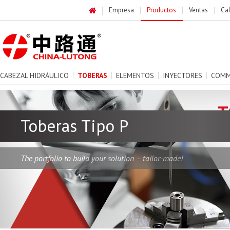
Empresa
Productos
Ventas
Ca
CABEZAL HIDRÁULICO
TOBERAS
ELEMENTOS
INYECTORES
COMM
Toberas Tipo P
The portfolio to build your solution – tailor-made!