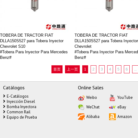
TOBERA DE TRACTOR FIAT
TOBERA DE TRACTOR FIAT
DLLA150S527 para Tobera Inyector
DLLA150S527 para Tobera Inyector
Chevrolet S10
Chevrolet
#Tobera Para Inyector Para Mercedes
#Tobera Para Inyector Para Merce
Benz#
Benz#
#Tobera Para Inyector Renault#
#Tobera Para Inyector Renault#
#Tobera para Inyectores Cummins#
#Tobera para Inyectores Cummins#
首页
上一页
1
2
3
4
5
6
...
#tobera para scania#
#tobera para scania#
Catálogos
Online Sales
E-Catálogos
Weibo
YouTube
Inyección Diesel
Bomba Inyectora
WeChat
eBay
Common Rail
Alibaba
Amazon
Equipo de Prueba