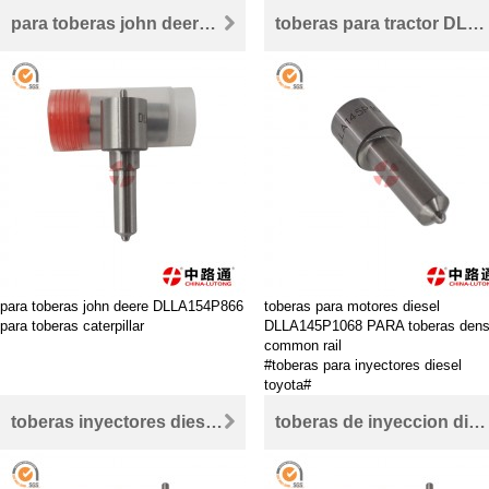
#toberas de inyeccion diesel pdf#
#toberas de inyeccion diesel pdf#
para toberas john deere DLLA154P866 para toberas caterpillar
toberas para tractor DLLA145P1068 PARA tobera inyector bosch diesel
#para toberas de inyeccion kia pregio#
#para toberas de inyeccion kia preg
#Toberas De Inyector Para Perkins#
#Toberas De Inyector Para Perkins
#para toberas de inyectores peugeot#
#para toberas de inyectores peugeo
#Toberas de orificios#
#Toberas de orificios#
para toberas john deere DLLA154P866
toberas para motores diesel
para toberas caterpillar
DLLA145P1068 PARA toberas den
common rail
#toberas para inyectores diesel
toyota#
#toberas para tractor#
toberas inyectores diesel PARA delphi DLLA160P3 para toberas de inyectores peugeot
toberas de inyeccion diesel pdf DLLA160P3 para tobera inyector delphi
#Para toberas john deere#
#Para tobera inyector bosch diesel
#Para toberas denso common rail#
#toberas para motores diesel#