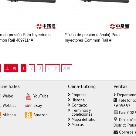
o de presión Para Inyectores
#Tubo de presión (cánula) Para
on Rail 4897114#
Inyectores Common Rail #
上一页
1
2
3
下一页
尾页
line Sales
China-Lutong
Ventas
Empresa
Departame
Weibo
YouTube
Historia
Teléfono
Contacto
WeChat
eBay
3605657
Términos y
Fax:
008
condiciones
Alibaba
Amazon
Mapa del sitio
Dirección
Marcas
District, Puti
Correos e