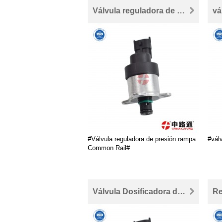
Válvula reguladora de presión rampa Common Rail
#Válvula reguladora de presión rampa
#vál
Common Rail#
Válvula Dosificadora de presión Common Rail 0 928 400 473