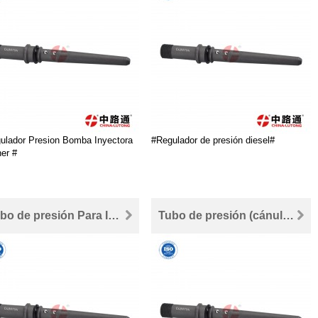
ulador Presion Bomba Inyectora
#Regulador de presión diesel#
ner #
Tubo de presión Para Inyectores Common Rail 4897114
Tubo de presión (cánula) Para Inyectores Common Rail