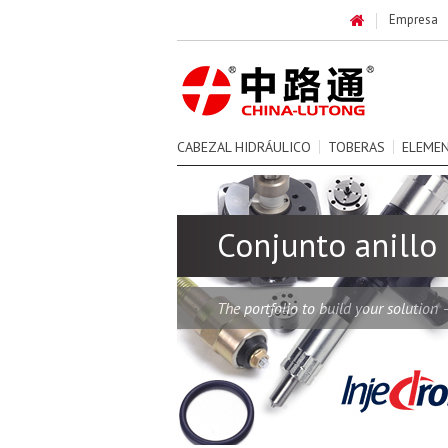
Empresa
CABEZAL HIDRÁULICO
TOBERAS
ELEME
Conjunto anillo 
The portfolio to build your solution 