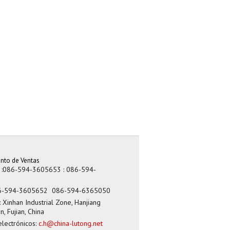
nto de Ventas
:
:086-594-3605653
: 086-594-
6-594-3605652
086-594-6365050
:
Xinhan Industrial Zone, Hanjiang
an, Fujian, China
lectrónicos:
c.h@china-lutong.net