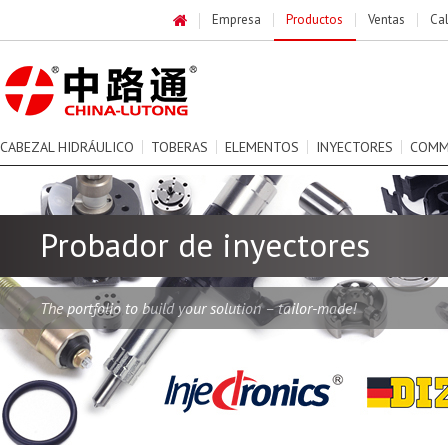
Empresa
Productos
Ventas
Ca
CABEZAL HIDRÁULICO
TOBERAS
ELEMENTOS
INYECTORES
COMM
Probador de inyectores
The portfolio to build your solution – tailor-made!