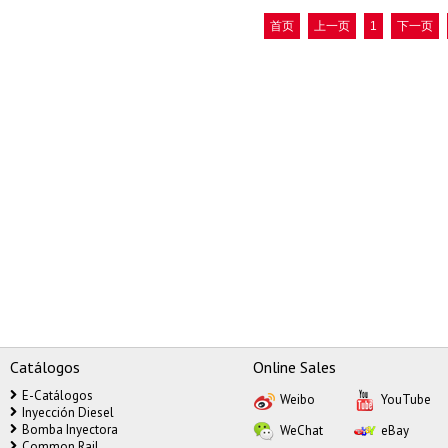
首页
上一页
1
下一页
Catálogos
Online Sales
E-Catálogos
Weibo
YouTube
Inyección Diesel
Bomba Inyectora
WeChat
eBay
Common Rail