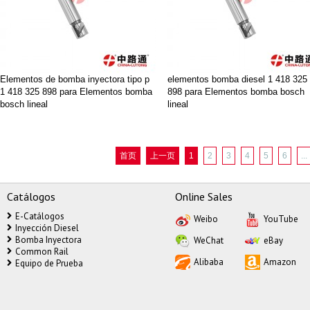
Elementos de bomba inyectora tipo p
elementos bomba diesel 1 418 325
1 418 325 898 para Elementos bomba
898 para Elementos bomba bosch
bosch lineal
lineal
首页
上一页
1
2
3
4
5
6
...
Catálogos
Online Sales
E-Catálogos
Weibo
YouTube
Inyección Diesel
Bomba Inyectora
WeChat
eBay
Common Rail
Alibaba
Amazon
Equipo de Prueba