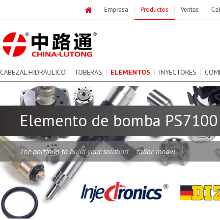
Empresa
Productos
Ventas
Ca
CABEZAL HIDRÁULICO
TOBERAS
ELEMENTOS
INYECTORES
COM
Elemento de bomba PS7100
The portfolio to build your solution – tailor-made!