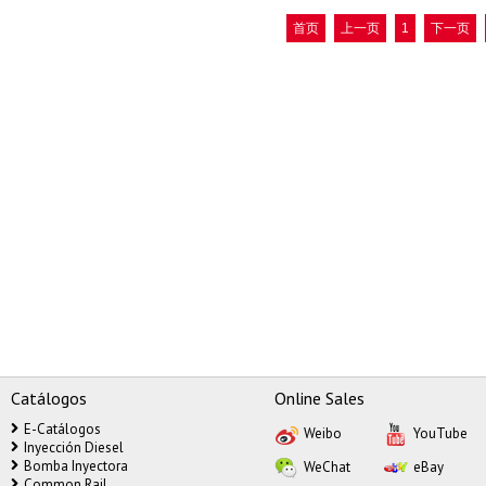
首页
上一页
1
下一页
Catálogos
Online Sales
E-Catálogos
Weibo
YouTube
Inyección Diesel
Bomba Inyectora
WeChat
eBay
Common Rail