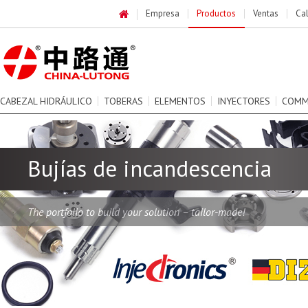
Empresa
Productos
Ventas
Ca
CABEZAL HIDRÁULICO
TOBERAS
ELEMENTOS
INYECTORES
COMM
Bujías de incandescencia
The portfolio to build your solution – tailor-made!