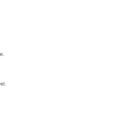
e.
el.
。