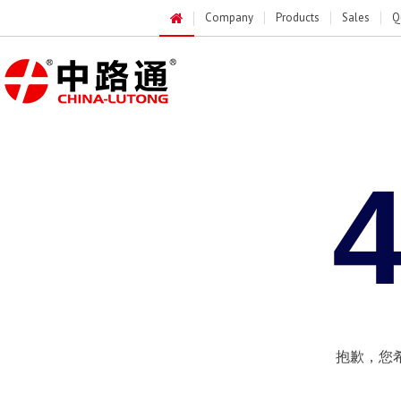
Company
Products
Sales
Q
抱歉，您