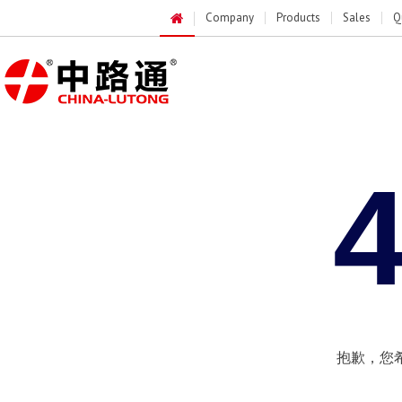
Company
Products
Sales
Q
抱歉，您