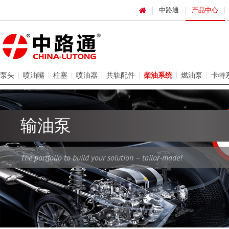
中路通
产品中心
泵头
喷油嘴
柱塞
喷油器
共轨配件
柴油系统
燃油泵
卡特
输油泵
The portfolio to build your solution – tailor-made!