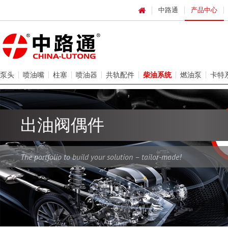
中路通
产品中心
泵头
喷油嘴
柱塞
喷油器
共轨配件
柴油系统
燃油泵
卡特
出油阀偶件
The portfolio to build your solution – tailor-made!